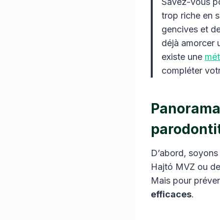
Savez-vous po
trop riche en 
gencives et de
déjà amorcer 
existe une
mét
compléter vot
Panorama 
parodonti
D’abord, soyons f
Hajtó MVZ ou de 
Mais pour préven
efficaces
.