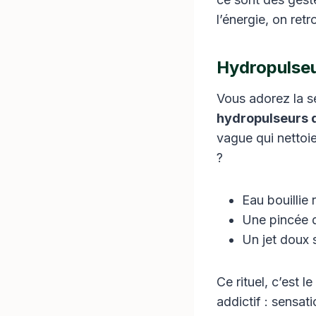
l’énergie, on retr
Hydropulseur
Vous adorez la se
hydropulseurs 
vague qui nettoi
?
Eau bouillie r
Une pincée d
Un jet doux s
Ce rituel, c’est 
addictif : sensat