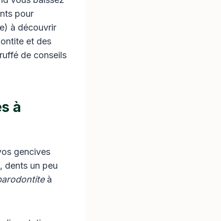
ents pour
e) à découvrir
ontite et des
ruffé de conseils
es à
 vos gencives
, dents un peu
arodontite
à