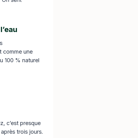
 l’eau
s
ent comme une
du 100 % naturel
ez, c’est presque
après trois jours.