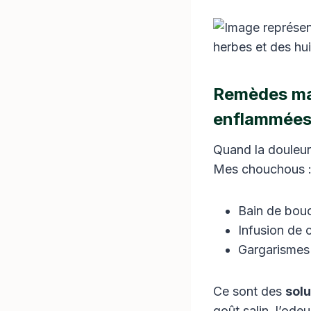
Remèdes mai
enflammée
Quand la douleur
Mes chouchous 
Bain de bouc
Infusion de 
Gargarismes 
Ce sont des
solu
goût salin, l’od