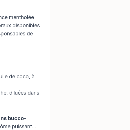
ance mentholée
floraux disponibles
esponsables de
uile de coco, à
rhe, diluées dans
ins bucco-
arôme puissant…