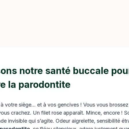
sons notre santé buccale pou
e la parodontite
 votre siège… et à vos gencives ! Vous vous brossez 
us crachez. Un filet rose apparaît. Mince, encore ! So
e invisible qui s’agite. Odeur aigrelette, sensibilité ét
parodontite
, ce fléau silencieux, adore justement qu