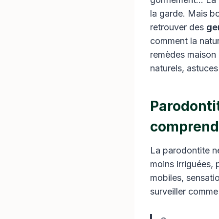
la garde. Mais b
retrouver des
ge
comment la nature
remèdes maison pu
naturels, astuces
Parodontit
comprend
La parodontite n
moins irriguées, 
mobiles, sensati
surveiller comme l