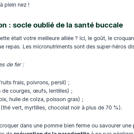
à plein nez !
on : socle oublié de la santé buccale
tte était votre meilleure alliée ? Ici, le goût, le croquant
ue repas. Les micronutriments sont des super-héros dis
s de fer :
ruits frais, poivrons, persil) ;
 de courges, œufs, lentilles) ;
x, huile de colza, poisson gras) ;
thé vert, myrtilles, chocolat noir à plus de 70 %).
 croquer dans une pomme bien ferme ou savourer une 
tes de
prévention de la parodontite
à ne pas négliger