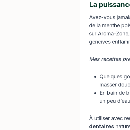
La puissanc
Avez-vous jamais
de la menthe poi
sur Aroma-Zone, 
gencives enflam
Mes recettes pré
Quelques gou
masser douc
En bain de b
un peu d’eau
À utiliser avec r
dentaires
nature