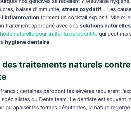
urquoi nos gencives se rebellent ? Mauvaise hygiène,
sucres, baisse d’immunité,
stress oxydatif
… Les cause
 l’
inflammation
forment un cocktail explosif. Mieux les
un traitement approprié avec des
solutions naturelles
hode naturelle pour traiter la parodontite
qui peut merv
re
hygiène dentaire
.
des traitements naturels contre
te
rancs : certaines parodontites sévères requièrent l’exp
spécialistes du Dentalteam. Le dentiste est souvent 
ir ou apaiser les formes débutantes, la nature regorg