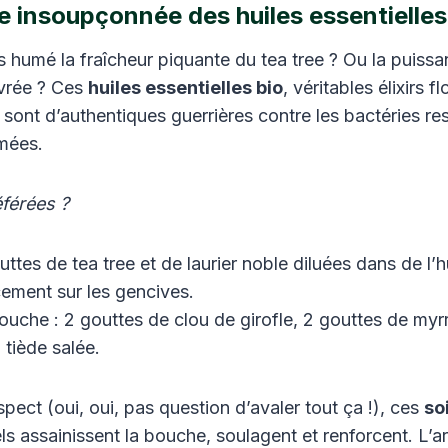
e insoupçonnée des huiles essentielles
 humé la fraîcheur piquante du tea tree ? Ou la puiss
vrée ? Ces
huiles essentielles bio
, véritables élixirs 
sont d’authentiques guerrières contre les bactéries r
mées.
férées ?
ttes de tea tree et de laurier noble diluées dans de l’h
ement sur les gencives.
ouche : 2 gouttes de clou de girofle, 2 gouttes de myr
 tiède salée.
espect (oui, oui, pas question d’avaler tout ça !), ces
so
ls assainissent la bouche, soulagent et renforcent. L’