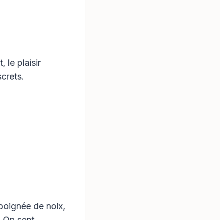
, le plaisir
crets.
poignée de noix,
. On sent