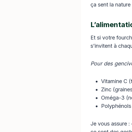
ça sent la nature 
L’alimentati
Et si votre fourche
s’invitent à chaq
Pour des gencive
Vitamine C (f
Zinc (graines
Oméga-3 (noi
Polyphénols (
Je vous assure :
ce sont des ges