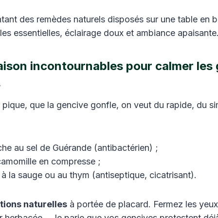
son incontournables pour calmer les 
s
 pique, que la gencive gonfle, on veut du rapide, du s
:
he au sel de Guérande (antibactérien) ;
camomille en compresse ;
à la sauge ou au thym (antiseptique, cicatrisant).
tions naturelles
à portée de placard. Fermez les yeux
eur herbacée… Je parie que vos gencives protestent déj