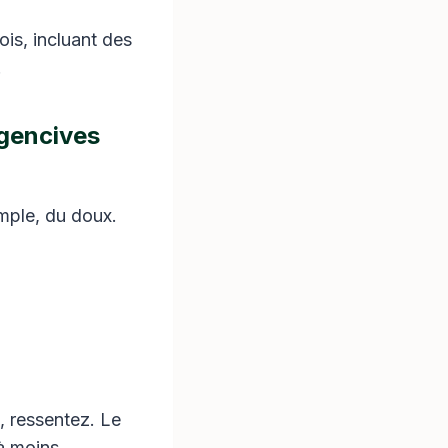
gencives
imple, du doux.
, ressentez. Le
à moins.