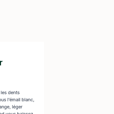
r
les dents
us l’émail blanc,
range, léger
and vous baissez