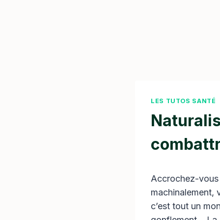
LES TUTOS SANTÉ
Naturali
combattr
Accrochez-vous à
machinalement, vo
c’est tout un mond
gonflement… La