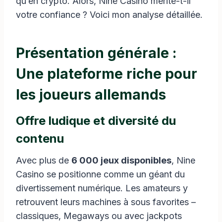
qu’en crypto. Alors, Nine Casino mérite-t-il
votre confiance ? Voici mon analyse détaillée.
Présentation générale :
Une plateforme riche pour
les joueurs allemands
Offre ludique et diversité du
contenu
Avec plus de
6 000 jeux disponibles
, Nine
Casino se positionne comme un géant du
divertissement numérique. Les amateurs y
retrouvent leurs machines à sous favorites –
classiques, Megaways ou avec jackpots