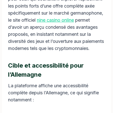
les points forts d’une offre complète axée
spécifiquement sur le marché germanophone,
le site officiel
nine casino online
permet
d’avoir un aperçu condensé des avantages
proposés, en insistant notamment sur la
diversité des jeux et l’ouverture aux paiements
modernes tels que les cryptomonnaies.
Cible et accessibilité pour
l’Allemagne
La plateforme affiche une accessibilité
complète depuis l’Allemagne, ce qui signifie
notamment :