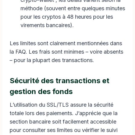
méthode (souvent entre quelques minutes
pour les cryptos à 48 heures pour les
virements bancaires).
Les limites sont clairement mentionnées dans
la FAQ. Les frais sont minimes – voire absents
– pour la plupart des transactions.
Sécurité des transactions et
gestion des fonds
L’utilisation du SSL/TLS assure la sécurité
totale lors des paiements. J’apprécie que la
section bancaire soit facilement accessible
pour consulter ses limites ou vérifier le suivi