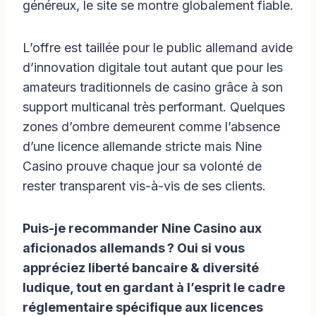
généreux, le site se montre globalement fiable.
L’offre est taillée pour le public allemand avide
d’innovation digitale tout autant que pour les
amateurs traditionnels de casino grâce à son
support multicanal très performant. Quelques
zones d’ombre demeurent comme l’absence
d’une licence allemande stricte mais Nine
Casino prouve chaque jour sa volonté de
rester transparent vis-à-vis de ses clients.
Puis-je recommander Nine Casino aux
aficionados allemands ? Oui si vous
appréciez liberté bancaire & diversité
ludique, tout en gardant à l’esprit le cadre
réglementaire spécifique aux licences