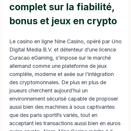
complet sur la fiabilité,
bonus et jeux en crypto
Le casino en ligne Nine Casino, opéré par Uno
Digital Media B.V. et détenteur d’une licence
Curacao eGaming, s’impose sur le marché
allemand comme une plateforme de jeux
complète, moderne et axée sur l’intégration
des cryptomonnaies. De plus en plus de
joueurs cherchent aujourd’hui un
environnement sécurisé capable de proposer
aussi bien des machines à sous captivantes
que des paris sportifs variés, tout en
acceptant les transactions aussi bien en euros