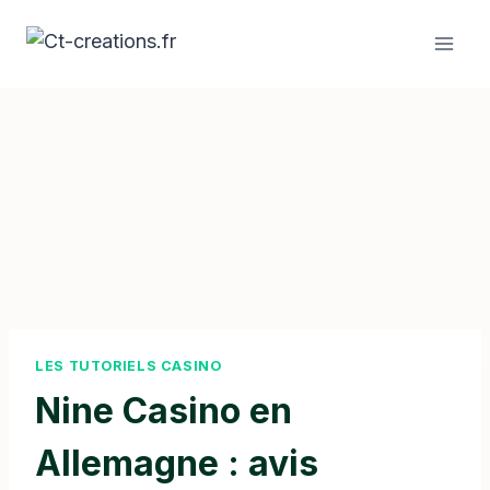
Aller
au
contenu
LES TUTORIELS CASINO
Nine Casino en
Allemagne : avis