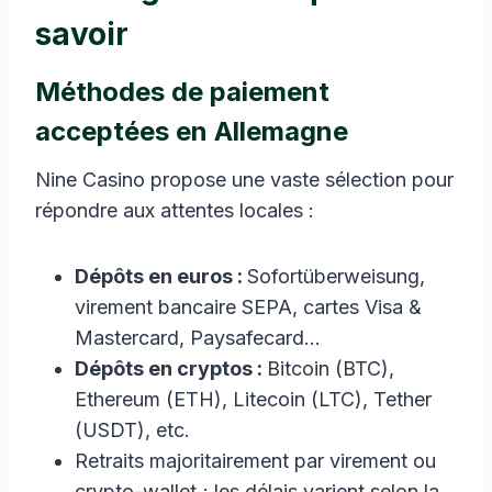
savoir
Méthodes de paiement
acceptées en Allemagne
Nine Casino propose une vaste sélection pour
répondre aux attentes locales :
Dépôts en euros :
Sofortüberweisung,
virement bancaire SEPA, cartes Visa &
Mastercard, Paysafecard…
Dépôts en cryptos :
Bitcoin (BTC),
Ethereum (ETH), Litecoin (LTC), Tether
(USDT), etc.
Retraits majoritairement par virement ou
crypto-wallet ; les délais varient selon la