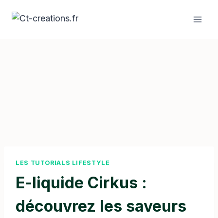
Aller
au
contenu
LES TUTORIALS LIFESTYLE
E-liquide Cirkus :
découvrez les saveurs