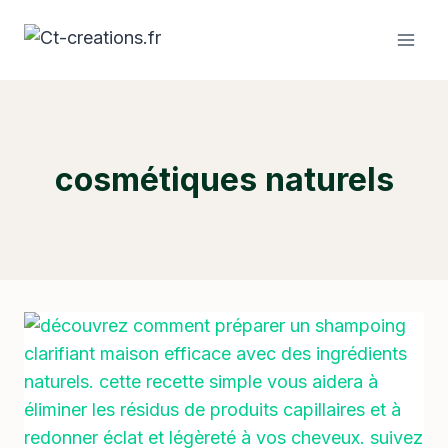
Aller
au
contenu
cosmétiques naturels