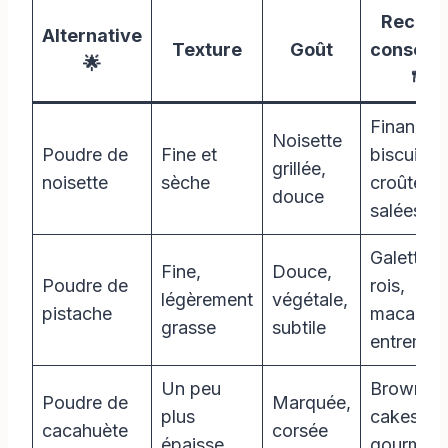
Recett
Alternative
Texture
Goût
conseill
🌟
🍽️
Financier
Noisette
Poudre de
Fine et
biscuits,
grillée,
noisette
sèche
croûtes
douce
salées
Galette d
Fine,
Douce,
Poudre de
rois,
légèrement
végétale,
pistache
macarons
grasse
subtile
entremet
Un peu
Brownies
Poudre de
Marquée,
plus
cakes
cacahuète
corsée
épaisse
gourman