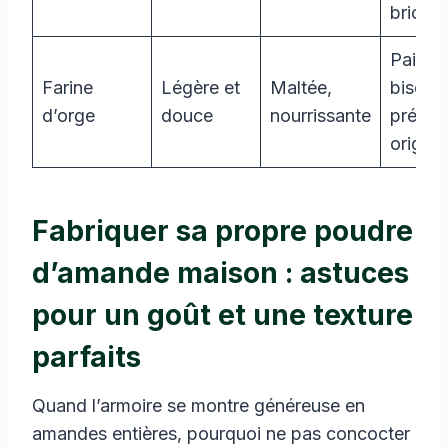
brioch
Pains,
Farine
Légère et
Maltée,
biscuit
d’orge
douce
nourrissante
prépar
origina
Fabriquer sa propre poudre
d’amande maison : astuces
pour un goût et une texture
parfaits
Quand l’armoire se montre généreuse en
amandes entières, pourquoi ne pas concocter