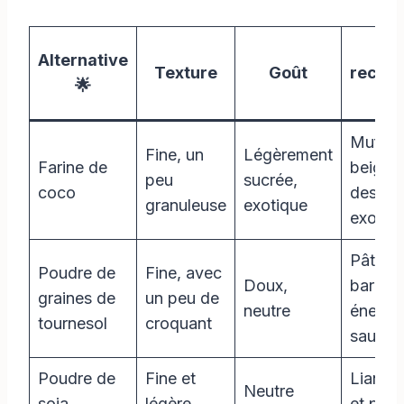
Us
Alternative
Texture
Goût
recom
🌟
Muffins
Fine, un
Légèrement
Farine de
beignet
peu
sucrée,
coco
desser
granuleuse
exotique
exotiq
Pâtisse
Poudre de
Fine, avec
Doux,
barres
graines de
un peu de
neutre
énergé
tournesol
croquant
sauces
Poudre de
Fine et
Liants,
Neutre
soja
légère
et plat