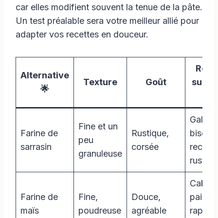
car elles modifient souvent la tenue de la pâte.
Un test préalable sera votre meilleur allié pour
adapter vos recettes en douceur.
Rece
Alternative
Texture
Goût
suggé
🌟
🍽
Galette
Fine et un
Farine de
Rustique,
biscuit
peu
sarrasin
corsée
recett
granuleuse
rustiq
Cakes,
Farine de
Fine,
Douce,
pains
maïs
poudreuse
agréable
rapides