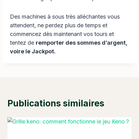
Des machines à sous très alléchantes vous
attendent, ne perdez plus de temps et
commencez dès maintenant vos tours et
tentez de
remporter des sommes d’argent,
voire le Jackpot.
Publications similaires