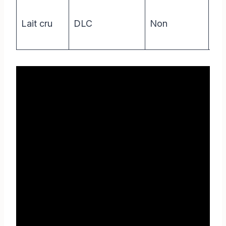
Lait cru
DLC
Non
0 j