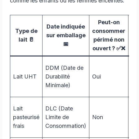
comme les enfants ou les femmes enceintes.
Peut-on
D
Date indiquée
Type de
consommer
sur emballage
lait 🥛
périmé non
re
📅
ouvert ? ✅❌
DDM (Date de
Lait UHT
Durabilité
Oui
Ju
Minimale)
Lait
DLC (Date
pasteurisé
Limite de
Non
0 j
frais
Consommation)