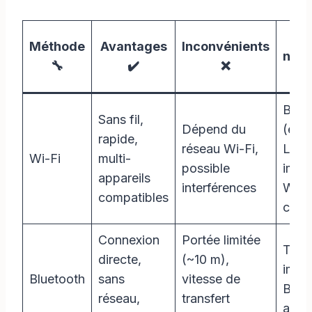
Mat
Méthode
Avantages
Inconvénients
néce
🔧
✔️
❌
Box i
Sans fil,
Dépend du
(ex :
rapide,
réseau Wi-Fi,
Link)
Wi-Fi
multi-
possible
impr
appareils
interférences
Wi-F
compatibles
comp
Connexion
Portée limitée
Table
directe,
(~10 m),
impr
Bluetooth
sans
vitesse de
Blue
réseau,
transfert
acti