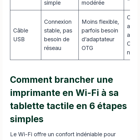
simple
modérée
Câbl
Connexion
Moins flexible,
adap
Câble
stable, pas
parfois besoin
adap
USB
besoin de
d’adaptateur
OTG 
réseau
OTG
néce
Comment brancher une
imprimante en Wi-Fi à sa
tablette tactile en 6 étapes
simples
Le Wi-Fi offre un confort indéniable pour